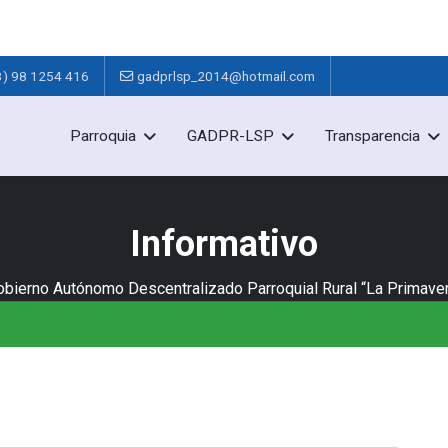
3) 98 1254 416
gadprlsp_2014@hotmail.com
Parroquia
GADPR-LSP
Transparencia
Informativo
obierno Autónomo Descentralizado Parroquial Rural “La Primaver