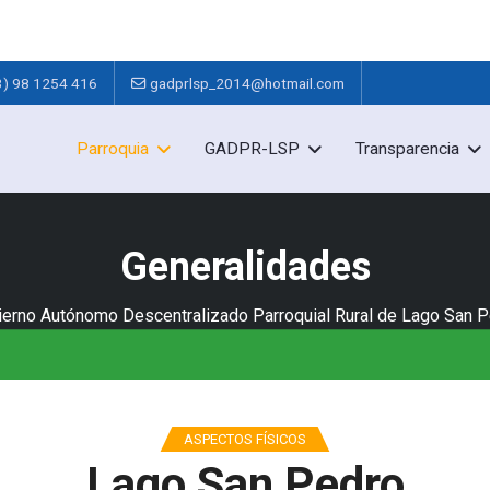
3) 98 1254 416
gadprlsp_2014@hotmail.com
Parroquia
GADPR-LSP
Transparencia
Generalidades
erno Autónomo Descentralizado Parroquial Rural de Lago San 
ASPECTOS FÍSICOS
Lago San Pedro